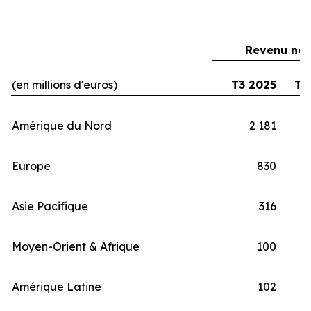
Revenu net
(en millions d'euros)
T3 2025
T3
Amérique du Nord
2 181
Europe
830
Asie Pacifique
316
Moyen-Orient & Afrique
100
Amérique Latine
102