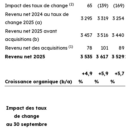
(2)
Impact des taux de change
65
(139)
(169)
Revenu net 2024 au taux de
3 295
3 319
3 254
change 2025 (a)
Revenu net 2025 avant
3 457
3 516
3 440
1
acquisitions (b)
(1)
Revenu net des acquisitions
78
101
89
Revenu net 2025
3 535
3 617
3 529
10
+4,9
+5,9
+5,7
Croissance organique (b/a)
%
%
%
Impact des taux
de change
au 30 septembre