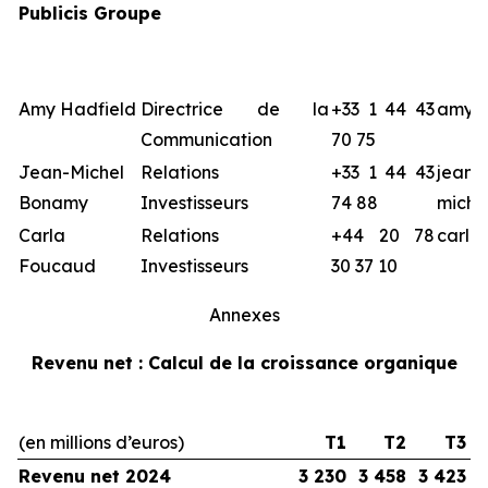
Publicis Groupe
Amy Hadfield
Directrice de la
+33 1 44 43
amy.h
Communication
70 75
Jean-Michel
Relations
+33 1 44 43
jean-
Bonamy
Investisseurs
74 88
miche
Carla
Relations
+44 20 78
carla
Foucaud
Investisseurs
30 37 10
Annexes
Revenu net : Calcul de la croissance organique
(en millions d’euros)
T1
T2
T3
Revenu net 2024
3 230
3 458
3 423
1