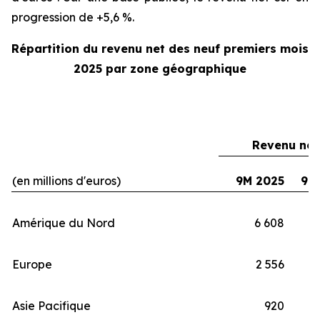
progression de +5,6 %.
Répartition du revenu net des neuf premiers mois
2025 par zone géographique
Revenu net
(en millions d'euros)
9M 2025
9M
Amérique du Nord
6 608
Europe
2 556
Asie Pacifique
920