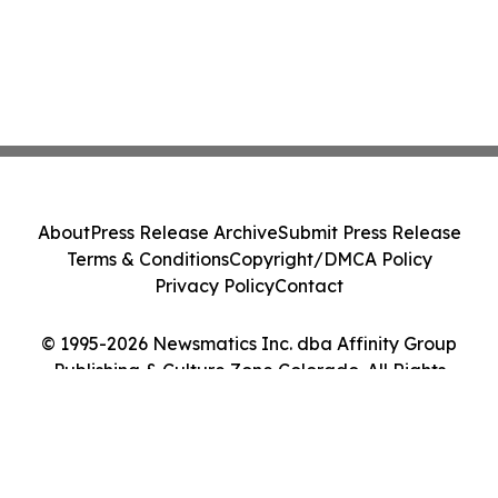
About
Press Release Archive
Submit Press Release
Terms & Conditions
Copyright/DMCA Policy
Privacy Policy
Contact
© 1995-2026 Newsmatics Inc. dba Affinity Group
Publishing & Culture Zone Colorado. All Rights
Reserved.
Cookie Settings / Your Privacy Choices