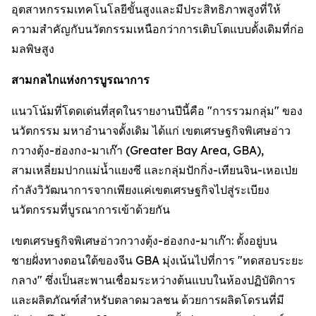
อุตสาหกรรมเทคโนโลยีขั้นสูงและมีประสิทธิภาพสูงที่ให้
ความสำคัญกับนวัตกรรมเหนือกว่าการเติบโตแบบดั้งเดิมที่ก่อ
มลพิษสูง
สามกลไกแห่งการบูรณาการ
แนวโน้มที่โดดเด่นที่สุดในรายงานปีนี้คือ "การรวมกลุ่ม" ของ
นวัตกรรม มหาอำนาจดั้งเดิม ได้แก่ เขตเศรษฐกิจพิเศษอ่าว
กวางตุ้ง-ฮ่องกง-มาเก๊า (Greater Bay Area, GBA),
สามเหลี่ยมปากแม่น้ำแยงซี และกลุ่มปักกิ่ง-เทียนจิน-เหอเป่ย
กำลังวิวัฒนาการจากเพียงแค่เขตเศรษฐกิจไปสู่ระเบียง
นวัตกรรมที่บูรณาการเข้าด้วยกัน
เขตเศรษฐกิจพิเศษอ่าวกวางตุ้ง-ฮ่องกง-มาเก๊า: ตั้งอยู่บน
ชายฝั่งทางตอนใต้ของจีน GBA มุ่งเน้นไปที่การ "ทดสอบระยะ
กลาง" ซึ่งเป็นสะพานเชื่อมระหว่างต้นแบบในห้องปฏิบัติการ
และผลิตภัณฑ์สำหรับตลาดมวลชน ด้วยการผลิตโดรนที่มี