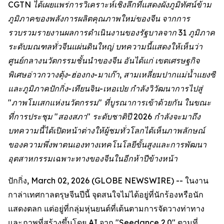
CGTN ได้เผยแพร่การวิเคราะห์เชิงลึกที่แสดงผังภูมิทัศน์ข้าม
ภูมิภาคของพลังการผลิตคุณภาพใหม่ของจีน จากการ
รวบรวมรายงานผลการดำเนินงานของรัฐบาลจาก 31 ภูมิภาค
ระดับมณฑลทั่วจีนแผ่นดินใหญ่ บทความนี้แสดงให้เห็นว่า
ศูนย์กลางนวัตกรรมชั้นนำของจีน อันได้แก่ เขตเศรษฐกิจ
พิเศษอ่าวกวางตุ้ง-ฮ่องกง-มาเก๊า, สามเหลี่ยมปากแม่น้ำแยงซี
และภูมิภาคปักกิ่ง-เทียนจิน-เหอเป่ย กำลังวิวัฒนาการไปสู่
"ภาพโมเสกแห่งนวัตกรรม" ที่บูรณาการเข้าด้วยกัน ในขณะ
ที่การประชุม "สองสภา" ระดับชาติปี 2026 กำลังจะมาถึง
บทความนี้ได้เปิดหน้าต่างให้ผู้ชมทั่วโลกได้เห็นภาพลักษณ์
ของความพึ่งพาตนเองทางเทคโนโลยีขั้นสูงและการพัฒนา
อุตสาหกรรมเฉพาะทางของจีนในอีกห้าปีข้างหน้า
ปักกิ่ง, March 02, 2026 (GLOBE NEWSWIRE) -- ในงาน
กาล่าเทศกาลตรุษจีนปีนี้ จุดสนใจไม่ได้อยู่ที่นักร้องหรือนัก
แสดงตลก แต่อยู่ที่กลุ่มหุ่นยนต์ที่เต้นตามการจัดวางท่าทาง
และภาพที่สร้างขึ้นโดย AI จาก "Seedance 2.0" ตามที่