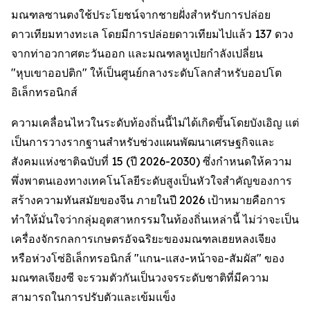
มณฑลซานตงใช้ประโยชน์จากชายฝั่งสำหรับการปล่อย
ดาวเทียมทางทะเล โดยมีการปล่อยดาวเทียมไปแล้ว 137 ดวง
จากท่าอวกาศตะวันออก และมณฑลหูเป่ยกำลังเปลี่ยน
"หุบเขาออปติก" ให้เป็นศูนย์กลางระดับโลกสำหรับออปโต
อิเล็กทรอนิกส์
ความเคลื่อนไหวในระดับท้องถิ่นนี้ไม่ได้เกิดขึ้นโดยบังเอิญ แต่
เป็นการวางรากฐานสำหรับช่วงแผนพัฒนาเศรษฐกิจและ
สังคมแห่งชาติฉบับที่ 15 (ปี 2026-2030) ซึ่งกำหนดให้ความ
พึ่งพาตนเองทางเทคโนโลยีระดับสูงเป็นหัวใจสำคัญของการ
สร้างความทันสมัยของจีน ภายในปี 2026 เป้าหมายคือการ
ทำให้มั่นใจว่ากลุ่มอุตสาหกรรมในท้องถิ่นเหล่านี้ ไม่ว่าจะเป็น
เครื่องจักรกลการเกษตรอัจฉริยะของมณฑลเฮยหลงเจียง
หรือห่วงโซ่อิเล็กทรอนิกส์ "แกน-แสง-หน้าจอ-สัมผัส" ของ
มณฑลเจียงซี จะรวมตัวกันเป็นวงจรระดับชาติที่มีความ
สามารถในการปรับตัวและเข้มแข็ง