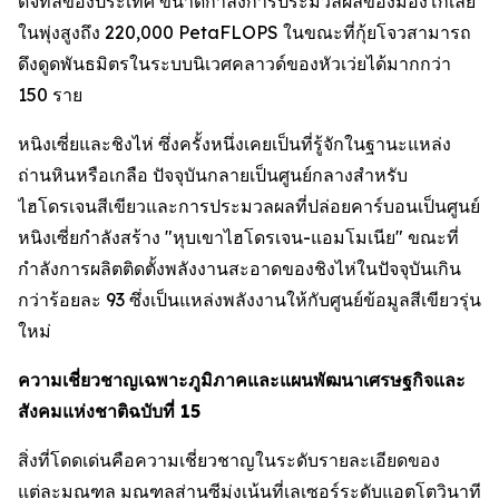
ดิจิทัลของประเทศ ขนาดกำลังการประมวลผลของมองโกเลีย
ในพุ่งสูงถึง 220,000 PetaFLOPS ในขณะที่กุ้ยโจวสามารถ
ดึงดูดพันธมิตรในระบบนิเวศคลาวด์ของหัวเว่ยได้มากกว่า
150 ราย
หนิงเซี่ยและชิงไห่ ซึ่งครั้งหนึ่งเคยเป็นที่รู้จักในฐานะแหล่ง
ถ่านหินหรือเกลือ ปัจจุบันกลายเป็นศูนย์กลางสำหรับ
ไฮโดรเจนสีเขียวและการประมวลผลที่ปล่อยคาร์บอนเป็นศูนย์
หนิงเซี่ยกำลังสร้าง "หุบเขาไฮโดรเจน-แอมโมเนีย" ขณะที่
กำลังการผลิตติดตั้งพลังงานสะอาดของชิงไห่ในปัจจุบันเกิน
กว่าร้อยละ 93 ซึ่งเป็นแหล่งพลังงานให้กับศูนย์ข้อมูลสีเขียวรุ่น
ใหม่
ความเชี่ยวชาญเฉพาะภูมิภาคและแผนพัฒนาเศรษฐกิจและ
สังคมแห่งชาติฉบับที่ 15
สิ่งที่โดดเด่นคือความเชี่ยวชาญในระดับรายละเอียดของ
แต่ละมณฑล มณฑลส่านซีมุ่งเน้นที่เลเซอร์ระดับแอตโตวินาที