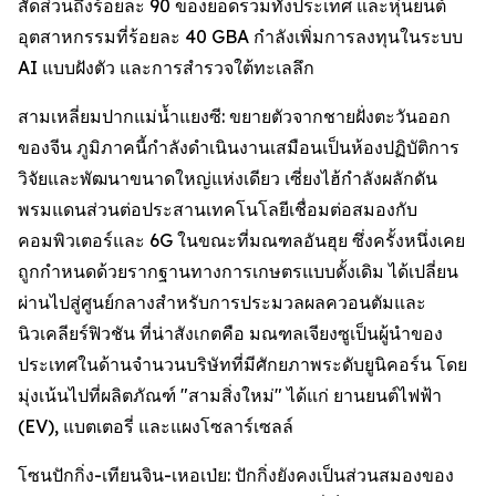
สัดส่วนถึงร้อยละ 90 ของยอดรวมทั้งประเทศ และหุ่นยนต์
อุตสาหกรรมที่ร้อยละ 40 GBA กำลังเพิ่มการลงทุนในระบบ
AI แบบฝังตัว และการสำรวจใต้ทะเลลึก
สามเหลี่ยมปากแม่น้ำแยงซี: ขยายตัวจากชายฝั่งตะวันออก
ของจีน ภูมิภาคนี้กำลังดำเนินงานเสมือนเป็นห้องปฏิบัติการ
วิจัยและพัฒนาขนาดใหญ่แห่งเดียว เซี่ยงไฮ้กำลังผลักดัน
พรมแดนส่วนต่อประสานเทคโนโลยีเชื่อมต่อสมองกับ
คอมพิวเตอร์และ 6G ในขณะที่มณฑลอันฮุย ซึ่งครั้งหนึ่งเคย
ถูกกำหนดด้วยรากฐานทางการเกษตรแบบดั้งเดิม ได้เปลี่ยน
ผ่านไปสู่ศูนย์กลางสำหรับการประมวลผลควอนตัมและ
นิวเคลียร์ฟิวชัน ที่น่าสังเกตคือ มณฑลเจียงซูเป็นผู้นำของ
ประเทศในด้านจำนวนบริษัทที่มีศักยภาพระดับยูนิคอร์น โดย
มุ่งเน้นไปที่ผลิตภัณฑ์ "สามสิ่งใหม่" ได้แก่ ยานยนต์ไฟฟ้า
(EV), แบตเตอรี่ และแผงโซลาร์เซลล์
โซนปักกิ่ง-เทียนจิน-เหอเป่ย: ปักกิ่งยังคงเป็นส่วนสมองของ