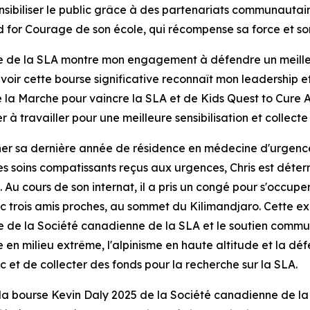
ensibiliser le public grâce à des partenariats communautair
d for Courage
de son école, qui récompense sa force et son
e de la SLA montre mon engagement à défendre un meilleu
ir cette bourse significative reconnaît mon leadership et
e la Marche pour vaincre la SLA et de
Kids Quest to Cure 
 à travailler pour une meilleure sensibilisation et collecte
miner sa dernière année de résidence en médecine d'urgence
les soins compatissants reçus aux urgences, Chris est déter
s. Au cours de son internat, il a pris un congé pour s'occup
c trois amis proches, au sommet du Kilimandjaro. Cette ex
e de la Société canadienne de la SLA et le soutien commu
 en milieu extrême, l'alpinisme en haute altitude et la d
ic et de collecter des fonds pour la recherche sur la SLA.
u la bourse Kevin Daly 2025 de la Société canadienne de la