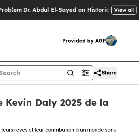
Abdul El-Sayed on Historic Michigan Win: “People 
View all
Provided by AGP
Share
e Kevin Daly 2025 de la
 leurs rêves et leur contribution à un monde sans