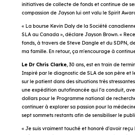
initiatives de collecte de fonds et continue de s
compassion de Jayson lui ont valu le
Spirit Awar
« La bourse Kevin Daly de la Société canadienn
SLA au Canada », déclare Jayson Brown. « Recevo
fonds, à travers de Steve Dangle et du SDPN, d
ma famille. En retour, ça m'encourage à continuer
Le Dr Chris Clarke
, 30 ans, est en train de ter
Inspiré par le diagnostic de SLA de son père et 
sur le patient dans des situations très stressante
une expédition autofinancée qui l'a conduit, ave
dollars pour le Programme national de recherch
continuer à explorer sa passion pour la médecine
sept sommets restants afin de sensibiliser le publ
« Je suis vraiment touché et honoré d'avoir reç