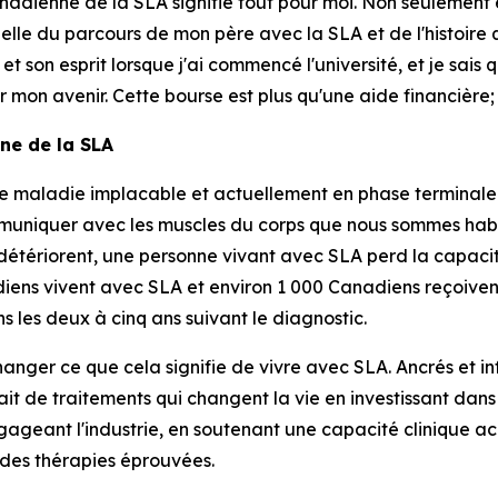
nadienne de la SLA signifie tout pour moi. Non seulement e
le du parcours de mon père avec la SLA et de l'histoire qu
et son esprit lorsque j'ai commencé l'université, et je sais
r mon avenir. Cette bourse est plus qu'une aide financière; 
ne de la SLA
e maladie implacable et actuellement en phase terminale.
muniquer avec les muscles du corps que nous sommes habi
détériorent, une personne vivant avec SLA perd la capacit
diens vivent avec SLA et environ 1 000 Canadiens reçoive
 les deux à cinq ans suivant le diagnostic.
hanger ce que cela signifie de vivre avec SLA. Ancrés et
it de traitements qui changent la vie en investissant dan
gageant l'industrie, en soutenant une capacité clinique a
 des thérapies éprouvées.