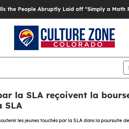
 Abruptly Laid off “Simply a Math Problem
Dr. 
ar la SLA reçoivent la bours
a SLA
soutenir les jeunes touchés par la SLA dans la poursuite de