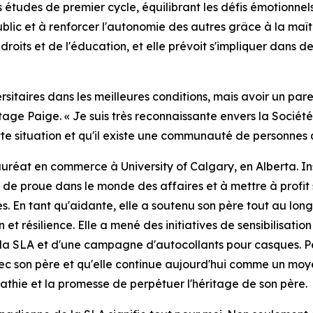
es études de premier cycle, équilibrant les défis émotionne
ublic et à renforcer l'autonomie des autres grâce à la maît
its et de l'éducation, et elle prévoit s'impliquer dans des 
versitaires dans les meilleures conditions, mais avoir un p
rtage Paige. « Je suis très reconnaissante envers la Sociét
te situation et qu'il existe une communauté de personnes q
réat en commerce à University of Calgary, en Alberta. Ins
 de proue dans le monde des affaires et à mettre à profit 
s. En tant qu'aidante, elle a soutenu son père tout au long
 et résilience. Elle a mené des initiatives de sensibilisat
la SLA et d'une campagne d'autocollants pour casques. Pe
avec son père et qu'elle continue aujourd'hui comme un moyen
athie et la promesse de perpétuer l'héritage de son père.