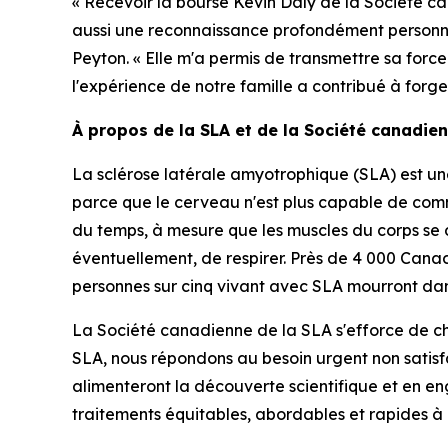
« Recevoir la bourse Kevin Daly de la Société ca
aussi une reconnaissance profondément personnel
Peyton. « Elle m'a permis de transmettre sa force 
l'expérience de notre famille a contribué à forge
À propos de la SLA et de la Société canadien
La sclérose latérale amyotrophique (SLA) est un
parce que le cerveau n'est plus capable de com
du temps, à mesure que les muscles du corps se 
éventuellement, de respirer. Près de 4 000 Cana
personnes sur cinq vivant avec SLA mourront dans
La Société canadienne de la SLA s'efforce de c
SLA, nous répondons au besoin urgent non satisfa
alimenteront la découverte scientifique et en en
traitements équitables, abordables et rapides à