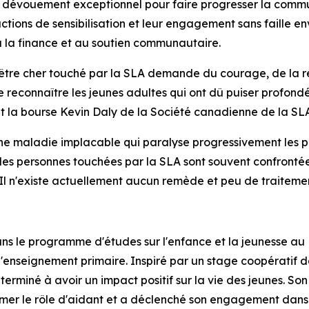
un dévouement exceptionnel pour faire progresser la comm
actions de sensibilisation et leur engagement sans faille en
 à la finance et au soutien communautaire.
être cher touché par la SLA demande du courage, de la r
 reconnaître les jeunes adultes qui ont dû puiser profond
, et la bourse Kevin Daly de la Société canadienne de la SLA
ne maladie implacable qui paralyse progressivement les 
es personnes touchées par la SLA sont souvent confrontées
. Il n'existe actuellement aucun remède et peu de traiteme
ns le programme d'études sur l'enfance et la jeunesse au K
 l'enseignement primaire. Inspiré par un stage coopératif 
éterminé à avoir un impact positif sur la vie des jeunes. S
er le rôle d'aidant et a déclenché son engagement dans les