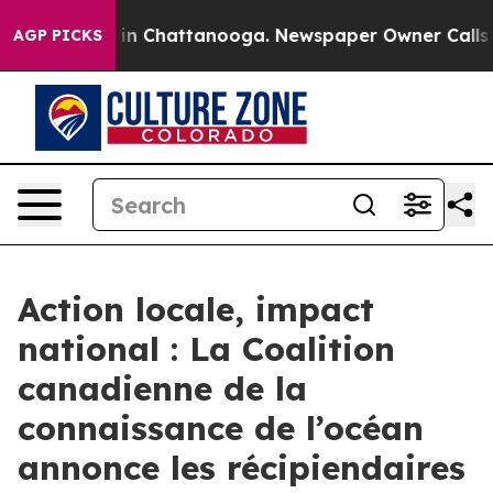
se
Chaos in Chattanooga. Newspaper Owner Calls the 
AGP PICKS
Action locale, impact
national : La Coalition
canadienne de la
connaissance de l’océan
annonce les récipiendaires