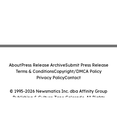
About
Press Release Archive
Submit Press Release
Terms & Conditions
Copyright/DMCA Policy
Privacy Policy
Contact
© 1995-2026 Newsmatics Inc. dba Affinity Group
Publishing & Culture Zone Colorado. All Rights
Reserved.
Cookie Settings / Your Privacy Choices